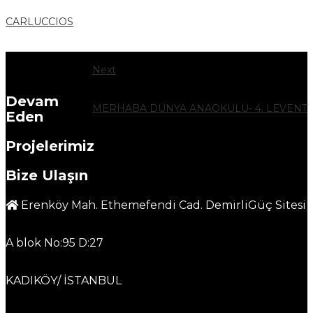
CARLUCCIOS
Next
Devam
MERHABA DÜNYA ANAOKULU- 4. LEVENT
Eden
Projelerimiz
Bize Ulaşın
Erenköy Mah. Ethemefendi Cad. DemirliGüç Sitesi
A blok No:95 D:27
KADIKÖY/ İSTANBUL